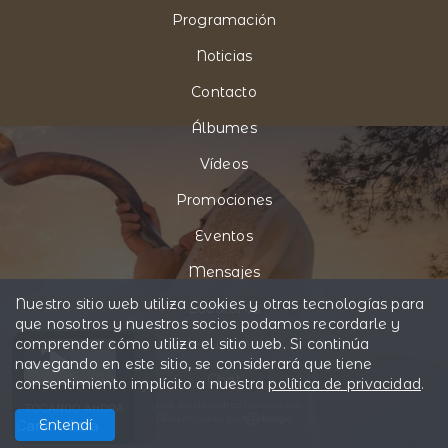
Programación
Noticias
Contacto
Álbumes
Vídeos
Promociones
Eventos
Mensajes
Nuestro sitio web utiliza cookies y otras tecnologías para
Locutores
que nosotros y nuestros socios podamos recordarle y
comprender cómo utiliza el sitio web. Si continúa
Pide tu canción
navegando en este sitio, se considerará que tiene
Chat
consentimiento implícito a nuestra
política de privacidad
.
Todos los derechos reservados.
TOCANDO AHORA
Desarrollado por
Entendí
Cara A Cara