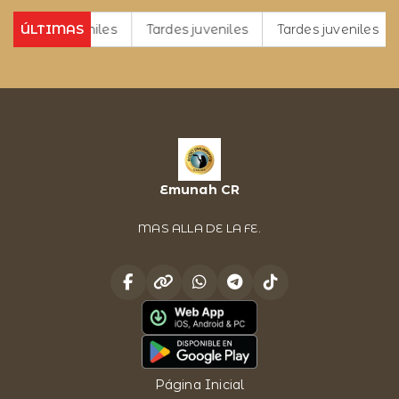
ardes juveniles
ÚLTIMAS
Tardes juveniles
Tardes juveniles
T
Emunah CR
MAS ALLA DE LA FE.
Página Inicial