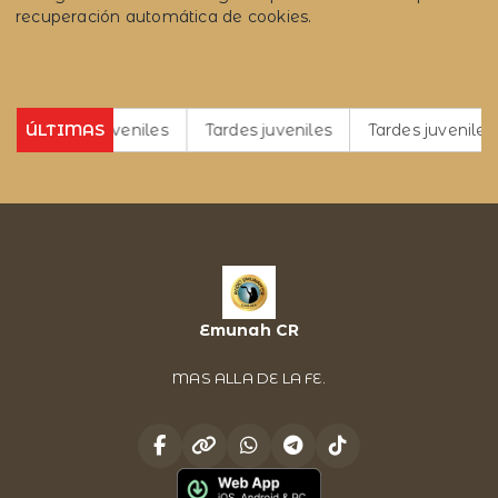
recuperación automática de cookies.
Tardes juveniles
ÚLTIMAS
Tardes juveniles
Tardes juveniles
T
Emunah CR
MAS ALLA DE LA FE.