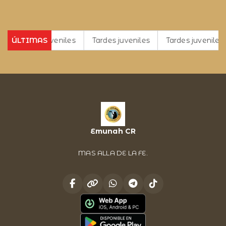
ardes juveniles
ÚLTIMAS
Tardes juveniles
Tardes juveniles
Ta
Emunah CR
MAS ALLA DE LA FE.