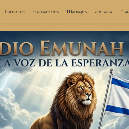
Locutores
Promociones
Mensajes
Contacto
Álb