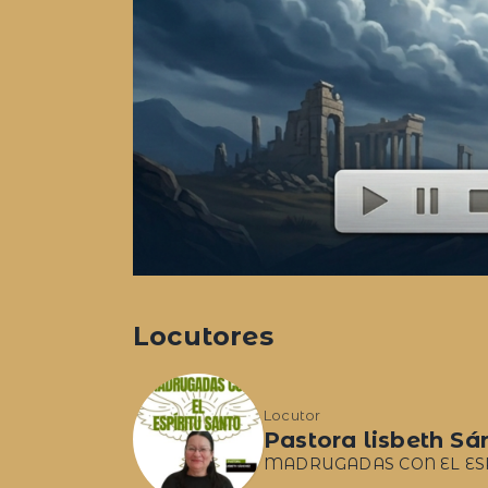
Locutores
Locutor
Pastora lisbeth Sá
MADRUGADAS CON EL ESP