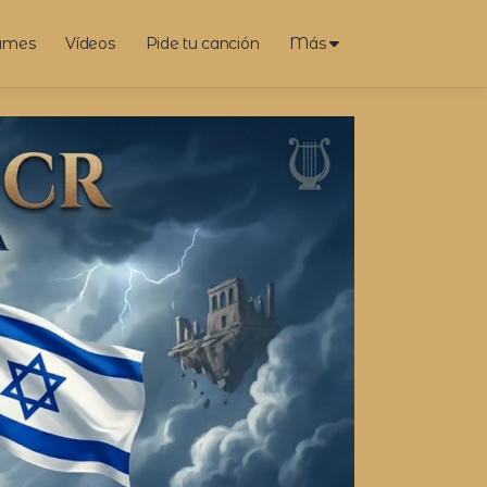
umes
Vídeos
Pide tu canción
Más