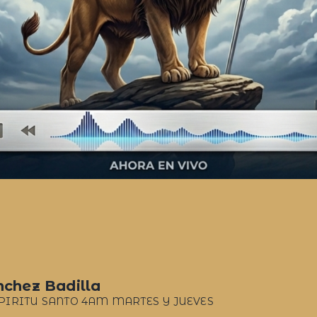
nchez Badilla
IRITU SANTO 4AM MARTES Y JUEVES