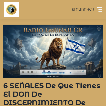
EMUNAHCR
6 SEÑALES De Que Tienes
El DON De
DISCERNIMIENTO De