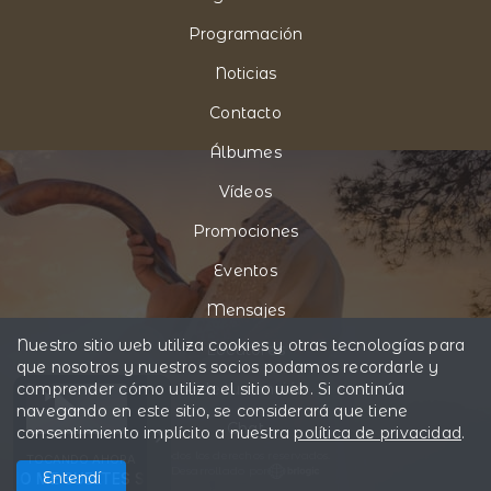
Programación
Noticias
Contacto
Álbumes
Vídeos
Promociones
Eventos
Mensajes
Nuestro sitio web utiliza cookies y otras tecnologías para
Locutores
que nosotros y nuestros socios podamos recordarle y
comprender cómo utiliza el sitio web. Si continúa
Pide tu canción
navegando en este sitio, se considerará que tiene
Chat
consentimiento implícito a nuestra
política de privacidad
.
Todos los derechos reservados.
TOCANDO AHORA
Desarrollado por
Entendí
ME SUELTES SEOR #worship
Escucha La Adoración Para pedir Di