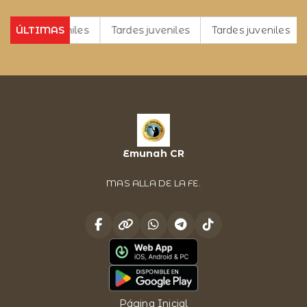
es juveniles
ÚLTIMAS
Tardes juveniles
Tardes juveniles
Tarde
Emunah CR
MAS ALLA DE LA FE.
Página Inicial